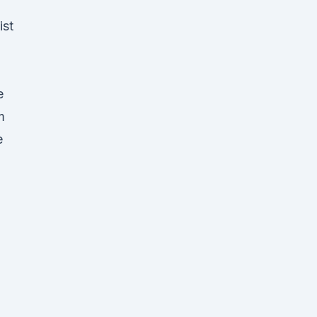
ist
e
m
e