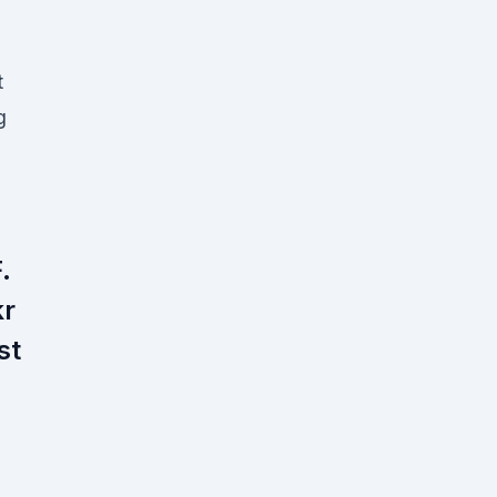
t
g
.
kr
st